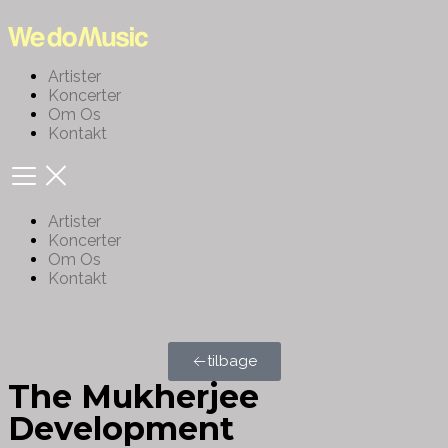
Artister
Koncerter
Om Os
Kontakt
Artister
Koncerter
Om Os
Kontakt
tilbage
The Mukherjee
Development