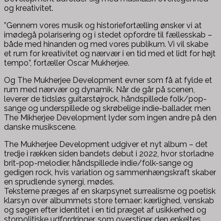
og kreativitet.
”Gennem vores musik og historiefortælling ønsker vi at
imødegå polarisering og i stedet opfordre til fællesskab –
både med hinanden og med vores publikum. Vi vil skabe
et rum for kreativitet og nærvær i en tid med et lidt for højt
tempo”, fortæller Oscar Mukherjee.
Og The Mukherjee Development evner som få at fylde et
rum med nærvær og dynamik. Når de går på scenen,
leverer de tidsløs guitarstøjrock, håndspillede folk/pop-
sange og underspillede og skrøbelige indie-ballader, men
The Mikherjee Development lyder som ingen andre på den
danske musikscene.
The Mukherjee Development udgiver et nyt album – det
tredje i rækken siden bandets debut i 2022, hvor storladne
brit-pop-melodier, håndspillede indie/folk-sange og
gedigen rock, hvis variation og sammenhængskraft skaber
en sprudlende synergi, mødes.
Teksterne præges af en skarpsynet surrealisme og poetisk
klarsyn over albummets store temaer: kærlighed, venskab
og søgen efter identitet i en tid præget af usikkerhed og
storpolitiske udfordringer, som overstiger den enkeltes