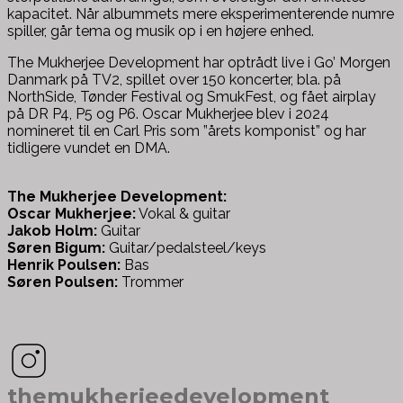
kapacitet. Når albummets mere eksperimenterende numre
spiller, går tema og musik op i en højere enhed.
The Mukherjee Development har optrådt live i Go’ Morgen
Danmark på TV2, spillet over 150 koncerter, bla. på
NorthSide, Tønder Festival og SmukFest, og fået airplay
på DR P4, P5 og P6. Oscar Mukherjee blev i 2024
nomineret til en Carl Pris som ”årets komponist” og har
tidligere vundet en DMA.
The Mukherjee Development:
Oscar Mukherjee:
Vokal & guitar
Jakob Holm:
Guitar
Søren Bigum:
Guitar/pedalsteel/keys
Henrik Poulsen:
Bas
Søren Poulsen:
Trommer
themukherjeedevelopment