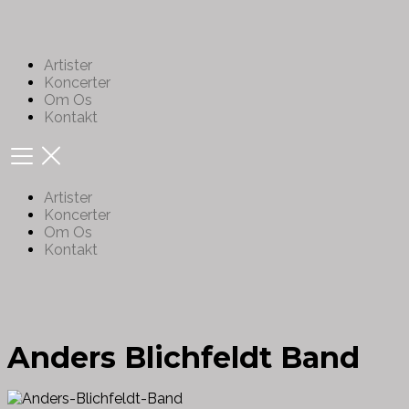
Artister
Koncerter
Om Os
Kontakt
Artister
Koncerter
Om Os
Kontakt
Anders Blichfeldt Band