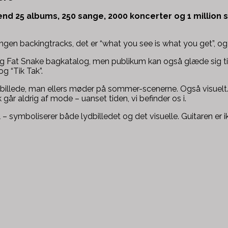
nd 25 albums, 250 sange, 2000 koncerter og 1 million s
ngen backingtracks, det er “what you see is what you get”, og de
 Big Fat Snake bagkatalog, men publikum kan også glæde sig t
g “Tik Tak”.
dbillede, man ellers møder på sommer-scenerne. Også visuelt. De
går aldrig af mode – uanset tiden, vi befinder os i.
– symboliserer både lydbilledet og det visuelle. Guitaren er i