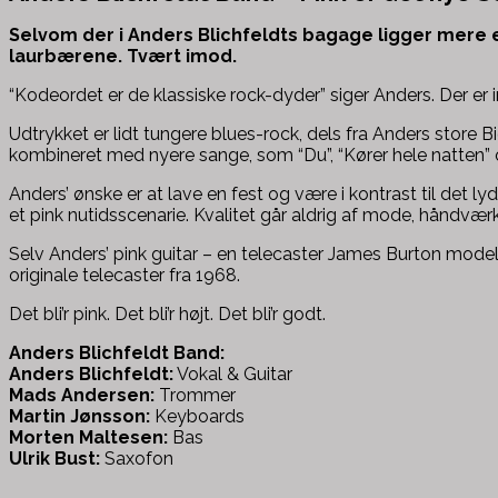
Selvom der i Anders Blichfeldts bagage ligger mere e
laurbærene. Tvært imod.
“Kodeordet er de klassiske rock-dyder” siger Anders. Der er i
Udtrykket er lidt tungere blues-rock, dels fra Anders store
kombineret med nyere sange, som “Du”, “Kører hele natten” o
Anders’ ønske er at lave en fest og være i kontrast til det ly
et pink nutidsscenarie. Kvalitet går aldrig af mode, håndværk 
Selv Anders’ pink guitar – en telecaster James Burton model 
originale telecaster fra 1968.
Det bli’r pink. Det bli’r højt. Det bli’r godt.
Anders Blichfeldt Band:
Anders Blichfeldt:
Vokal & Guitar
Mads Andersen:
Trommer
Martin Jønsson:
Keyboards
Morten Maltesen:
Bas
Ulrik Bust:
Saxofon